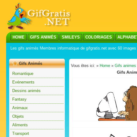
HOME
GIFS ANIMÉS
SMILEYS
COLORIAGES
ALPHABE
Les gifs animés Membres informatique de gifgratis.net avec 60 images
Gifs Animés
Vous êtes ici: »
Home
»
Gifs animes
Gifs Ani
Romantique
Evénements
Dessins animés
Fantasy
Animaux
Objets
Aliments
Transport