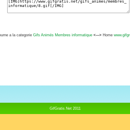
ourne a la categorie
Gifs Animés Membres informatique
<--->
Home
www.gifgr
GifGratis.Net 2011