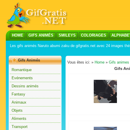
HOME
GIFS ANIMÉS
SMILEYS
COLORIAGES
ALPHABE
Les gifs animés Naruto abumi zaku de gifgratis.net avec 24 images th
Gifs Animés
Vous êtes ici: »
Home
»
Gifs animes
Gifs An
Romantique
Evénements
Dessins animés
Fantasy
Animaux
Objets
Aliments
Transport