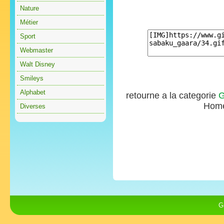
Nature
Métier
Sport
Webmaster
Walt Disney
Smileys
Alphabet
retourne a la categorie
G
Hom
Diverses
G