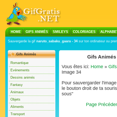
HOME
GIFS ANIMÉS
SMILEYS
COLORIAGES
ALPHABE
Sauvergarde la gif
naruto_sabaku_gaara - 34
sur ton ordinateur ou pren
Gifs Animés
Gifs Animés
Romantique
Vous êtes ici:
Home
»
Gif
Evénements
Image 34
Dessins animés
Pour sauvergarder l'image s
Fantasy
le bouton droit de ta souris
Animaux
sous"
Objets
Page Précéde
Aliments
Transport