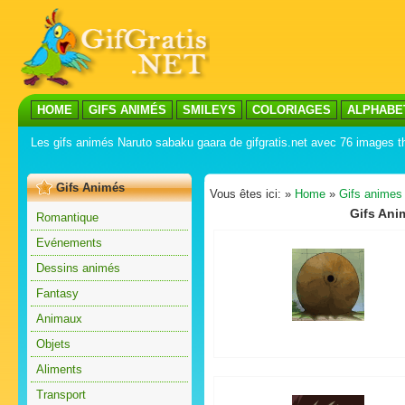
HOME
GIFS ANIMÉS
SMILEYS
COLORIAGES
ALPHABE
Les gifs animés Naruto sabaku gaara de gifgratis.net avec 76 images 
Gifs Animés
Vous êtes ici: »
Home
»
Gifs animes
Gifs Ani
Romantique
Evénements
Dessins animés
Fantasy
Animaux
Objets
Aliments
Transport