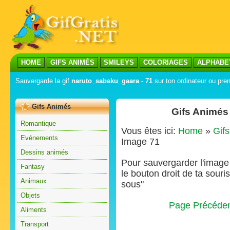
HOME
GIFS ANIMÉS
SMILEYS
COLORIAGES
ALPHABE
Sauvergarde la gif
naruto_sabaku_gaara - 71
sur ton ordinateur ou pren
Gifs Animés
Gifs Animés
Romantique
Vous êtes ici:
Home
»
Gif
Evénements
Image 71
Dessins animés
Pour sauvergarder l'image s
Fantasy
le bouton droit de ta souris
Animaux
sous"
Objets
Page Précéde
Aliments
Transport