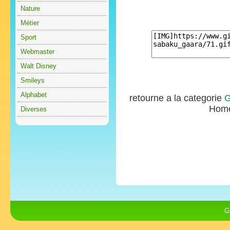
Nature
Métier
Sport
Webmaster
Walt Disney
Smileys
Alphabet
retourne a la categorie
G
Hom
Diverses
G