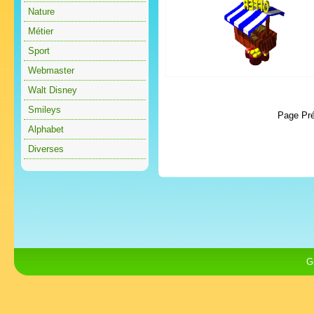
Nature
Métier
Sport
Webmaster
Walt Disney
Smileys
Page Pr
Alphabet
Diverses
G