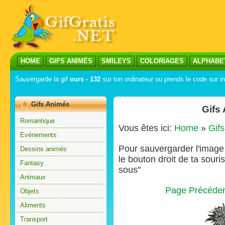
HOME
GIFS ANIMÉS
SMILEYS
COLORIAGES
ALPHABE
Sauvergarde la gif
ours - 132
sur ton ordinateur ou prends le code sur in
Gifs Animés
Gifs
Romantique
Vous êtes ici:
Home
»
Gif
Evénements
Pour sauvergarder l'image s
Dessins animés
le bouton droit de ta souris
Fantasy
sous"
Animaux
Page Précéde
Objets
Aliments
Transport