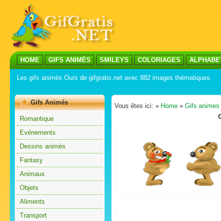
HOME
GIFS ANIMÉS
SMILEYS
COLORIAGES
ALPHABE
Les gifs animés Ours de gifgratis.net avec 882 images thématiques
Gifs Animés
Vous êtes ici: »
Home
»
Gifs animes
Romantique
Evénements
Dessins animés
Fantasy
Animaux
Objets
Aliments
Transport