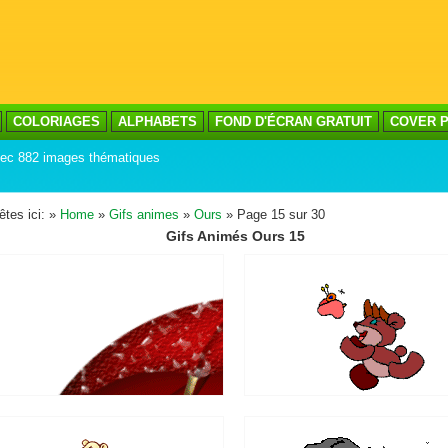
COLORIAGES
ALPHABETS
FOND D'ÉCRAN GRATUIT
COVER P
avec 882 images thématiques
êtes ici: »
Home
»
Gifs animes
»
Ours
» Page 15 sur 30
Gifs Animés Ours 15