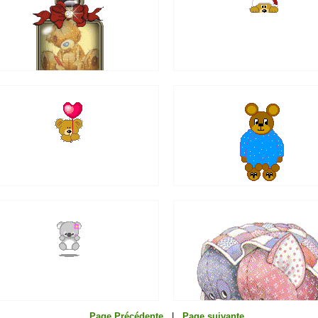
Page Précédente
|
Page suivante