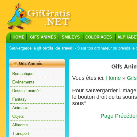
HOME
GIFS ANIMÉS
SMILEYS
COLORIAGES
ALPHABE
Sauvergarde la gif
outils_de_travail - 9
sur ton ordinateur ou prends le 
Gifs Animés
Gifs Anim
Romantique
Vous êtes ici:
Home
»
Gif
Evénements
Pour sauvergarder l'image s
Dessins animés
le bouton droit de ta souris
Fantasy
sous"
Animaux
Page Précéde
Objets
Aliments
Transport