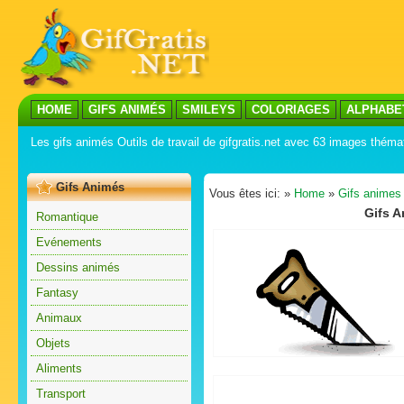
HOME
GIFS ANIMÉS
SMILEYS
COLORIAGES
ALPHABE
Les gifs animés Outils de travail de gifgratis.net avec 63 images théma
Gifs Animés
Vous êtes ici: »
Home
»
Gifs animes
Gifs A
Romantique
Evénements
Dessins animés
Fantasy
Animaux
Objets
Aliments
Transport