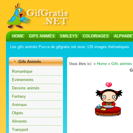
HOME
GIFS ANIMÉS
SMILEYS
COLORIAGES
ALPHABE
Les gifs animés Pucca de gifgratis.net avec 135 images thématiques
Gifs Animés
Vous êtes ici: »
Home
»
Gifs animes
G
Romantique
Evénements
Dessins animés
Fantasy
Animaux
Objets
Aliments
Transport