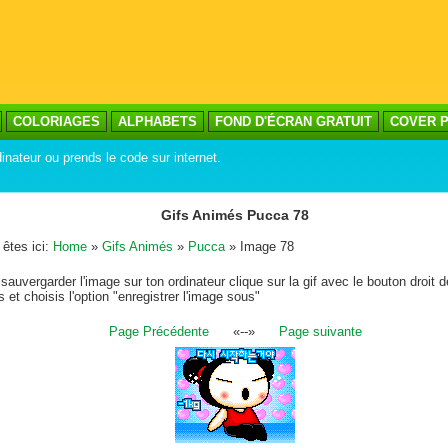
COLORIAGES
ALPHABETS
FOND D'ÉCRAN GRATUIT
COVER P
inateur ou prends le code sur internet.
Gifs Animés Pucca 78
êtes ici:
Home
»
Gifs Animés
»
Pucca
» Image 78
sauvergarder l'image sur ton ordinateur clique sur la gif avec le bouton droit d
s et choisis l'option "enregistrer l'image sous"
Page Précédente
«--»
Page suivante