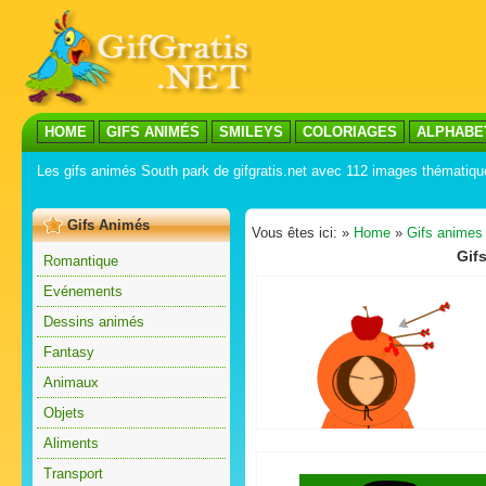
HOME
GIFS ANIMÉS
SMILEYS
COLORIAGES
ALPHABE
Les gifs animés South park de gifgratis.net avec 112 images thématiqu
Gifs Animés
Vous êtes ici: »
Home
»
Gifs animes
Gif
Romantique
Evénements
Dessins animés
Fantasy
Animaux
Objets
Aliments
Transport