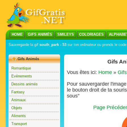
HOME
GIFS ANIMÉS
SMILEYS
COLORIAGES
ALPHABE
Sauvergarde la gif
south_park - 53
sur ton ordinateur ou prends le code 
Gifs Animés
Gifs An
Romantique
Vous êtes ici:
Home
»
Gif
Evénements
Pour sauvergarder l'image s
Dessins animés
le bouton droit de ta souris
Fantasy
sous"
Animaux
Page Précéde
Objets
Aliments
Transport