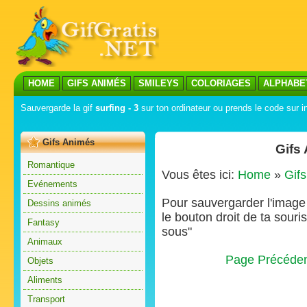
HOME
GIFS ANIMÉS
SMILEYS
COLORIAGES
ALPHABE
Sauvergarde la gif
surfing - 3
sur ton ordinateur ou prends le code sur in
Gifs Animés
Gifs
Romantique
Vous êtes ici:
Home
»
Gif
Evénements
Pour sauvergarder l'image s
Dessins animés
le bouton droit de ta souris
Fantasy
sous"
Animaux
Page Précéde
Objets
Aliments
Transport