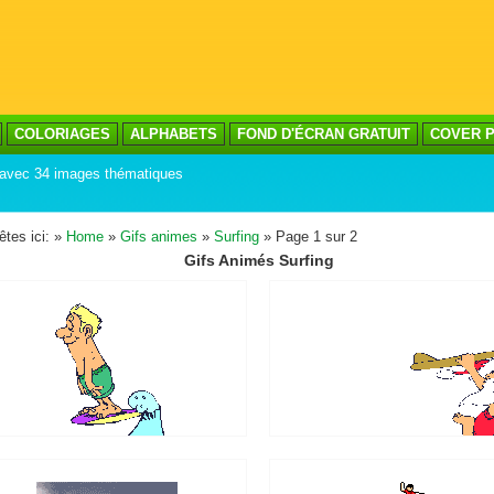
COLORIAGES
ALPHABETS
FOND D'ÉCRAN GRATUIT
COVER P
t avec 34 images thématiques
êtes ici: »
Home
»
Gifs animes
»
Surfing
» Page 1 sur 2
Gifs Animés Surfing