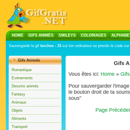
HOME
GIFS ANIMÉS
SMILEYS
COLORIAGES
ALPHABE
Sauvergarde la gif
torches - 33
sur ton ordinateur ou prends le code sur 
Gifs Animés
Gifs 
Romantique
Vous êtes ici:
Home
»
Gif
Evénements
Pour sauvergarder l'image s
Dessins animés
le bouton droit de ta souris
Fantasy
sous"
Animaux
Page Précéde
Objets
Aliments
Transport