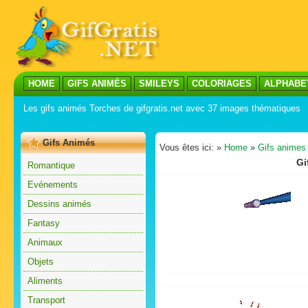
HOME
GIFS ANIMÉS
SMILEYS
COLORIAGES
ALPHABE
Les gifs animés Torches de gifgratis.net avec 37 images thématiques
Gifs Animés
Vous êtes ici: »
Home
»
Gifs animes
Gi
Romantique
Evénements
Dessins animés
Fantasy
Animaux
Objets
Aliments
Transport