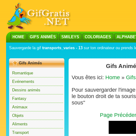
HOME
GIFS ANIMÉS
SMILEYS
COLORIAGES
ALPHABE
Sauvergarde la gif
transports_varies - 13
sur ton ordinateur ou prends l
Gifs Animés
Gifs Animé
Romantique
Vous êtes ici:
Home
»
Gif
Evénements
Pour sauvergarder l'image s
Dessins animés
le bouton droit de ta souris
Fantasy
sous"
Animaux
Page Précéde
Objets
Aliments
Transport