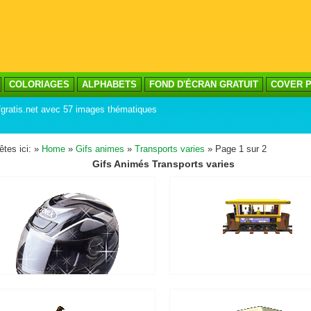
COLORIAGES
ALPHABETS
FOND D'ÉCRAN GRATUIT
COVER P
fgratis.net avec 57 images thématiques
êtes ici: »
Home
»
Gifs animes
»
Transports varies
» Page 1 sur 2
Gifs Animés Transports varies