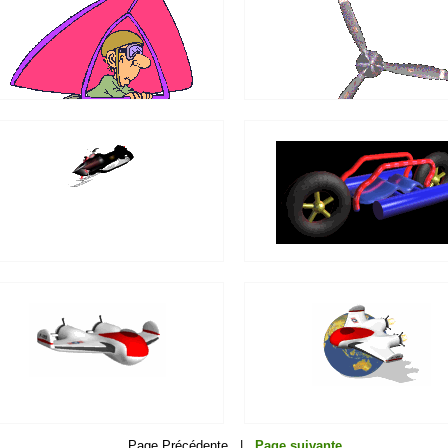
Page Précédente |
Page suivante