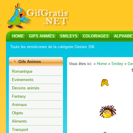
HOME
GIFS ANIMÉS
SMILEYS
COLORIAGES
ALPHABE
Touts les emoticones de la catégorie Gestes 336
Gifs Animes
Vous êtes ici: »
Home
»
Smiley
»
Ge
Romantique
Evénements
Dessins animés
Fantasy
Animaux
Objets
Aliments
Transport