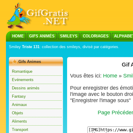
HOME
GIFS ANIMÉS
SMILEYS
COLORIAGES
ALPHABE
Smiley
Triste 131
: collection des smileys, divisé par catégories.
Gifs Animes
Gif 
Romantique
Vous êtes ici:
Home
»
Smi
Evénements
Pour enregistrer des émoti
Dessins animés
l'image avec le bouton droi
Fantasy
"Enregistrer l'image sous"
Animaux
Page Précéde
Objets
Aliments
Transport