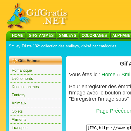
HOME
GIFS ANIMÉS
SMILEYS
COLORIAGES
ALPHABE
Smiley
Triste 132
: collection des smileys, divisé par catégories.
Gifs Animes
Gif 
Romantique
Vous êtes ici:
Home
»
Smi
Evénements
Pour enregistrer des émoti
Dessins animés
l'image avec le bouton droi
Fantasy
"Enregistrer l'image sous"
Animaux
Page Précéde
Objets
Aliments
Transport