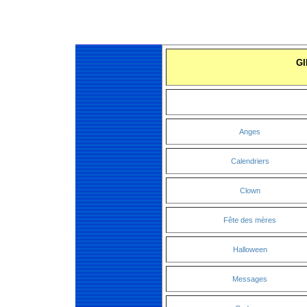
GI
Anges
Calendriers
Clown
Fête des mères
Halloween
Messages